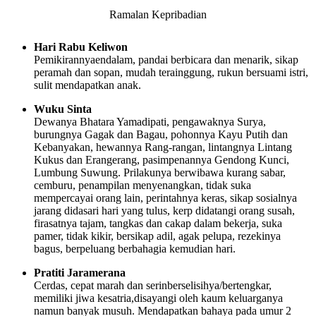
Ramalan Kepribadian
Hari Rabu Keliwon
Pemikirannyaendalam, pandai berbicara dan menarik, sikap
peramah dan sopan, mudah terainggung, rukun bersuami istri,
sulit mendapatkan anak.
Wuku Sinta
Dewanya Bhatara Yamadipati, pengawaknya Surya,
burungnya Gagak dan Bagau, pohonnya Kayu Putih dan
Kebanyakan, hewannya Rang-rangan, lintangnya Lintang
Kukus dan Erangerang, pasimpenannya Gendong Kunci,
Lumbung Suwung. Prilakunya berwibawa kurang sabar,
cemburu, penampilan menyenangkan, tidak suka
mempercayai orang lain, perintahnya keras, sikap sosialnya
jarang didasari hari yang tulus, kerp didatangi orang susah,
firasatnya tajam, tangkas dan cakap dalam bekerja, suka
pamer, tidak kikir, bersikap adil, agak pelupa, rezekinya
bagus, berpeluang berbahagia kemudian hari.
Pratiti Jaramerana
Cerdas, cepat marah dan serinberselisihya/bertengkar,
memiliki jiwa kesatria,disayangi oleh kaum keluarganya
namun banyak musuh. Mendapatkan bahaya pada umur 2