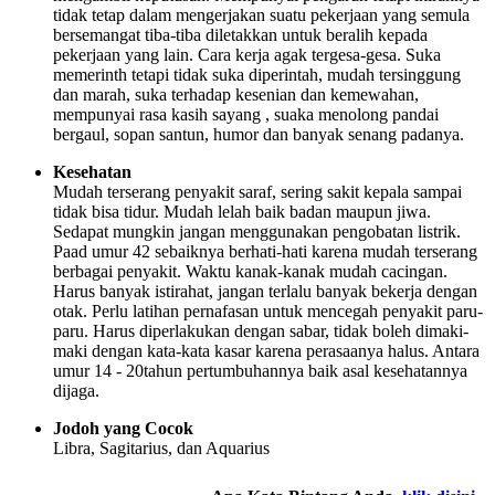
tidak tetap dalam mengerjakan suatu pekerjaan yang semula
bersemangat tiba-tiba diletakkan untuk beralih kepada
pekerjaan yang lain. Cara kerja agak tergesa-gesa. Suka
memerinth tetapi tidak suka diperintah, mudah tersinggung
dan marah, suka terhadap kesenian dan kemewahan,
mempunyai rasa kasih sayang , suaka menolong pandai
bergaul, sopan santun, humor dan banyak senang padanya.
Kesehatan
Mudah terserang penyakit saraf, sering sakit kepala sampai
tidak bisa tidur. Mudah lelah baik badan maupun jiwa.
Sedapat mungkin jangan menggunakan pengobatan listrik.
Paad umur 42 sebaiknya berhati-hati karena mudah terserang
berbagai penyakit. Waktu kanak-kanak mudah cacingan.
Harus banyak istirahat, jangan terlalu banyak bekerja dengan
otak. Perlu latihan pernafasan untuk mencegah penyakit paru-
paru. Harus diperlakukan dengan sabar, tidak boleh dimaki-
maki dengan kata-kata kasar karena perasaanya halus. Antara
umur 14 - 20tahun pertumbuhannya baik asal kesehatannya
dijaga.
Jodoh yang Cocok
Libra, Sagitarius, dan Aquarius