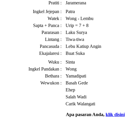
Pratiti :
Jaramerana
Ingkel Jejepan :
Patra
Watek :
Wong - Lembu
Sapta + Panca :
Urip = 7 + 8
Pararasan :
Laku Surya
Lintang :
Tiwa-tiwa
Pancasuda :
Lebu Katiup Angin
Ekajalaresi :
Buat Suka
Wuku :
Sinta
Ingkel Pandakan :
Wong
Bethara :
Yamadipati
Wewukon :
Basah Gede
Ehep
Salah Wadi
Carik Walangati
Apa pasaran Anda,
klik disini