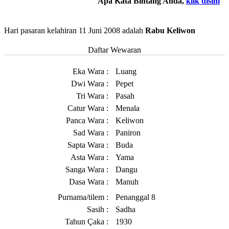
Apa Kata Bintang Anda,
klik disini
Hari pasaran kelahiran 11 Juni 2008 adalah
Rabu Keliwon
Daftar Wewaran
Eka Wara :
Luang
Dwi Wara :
Pepet
Tri Wara :
Pasah
Catur Wara :
Menala
Panca Wara :
Keliwon
Sad Wara :
Paniron
Sapta Wara :
Buda
Asta Wara :
Yama
Sanga Wara :
Dangu
Dasa Wara :
Manuh
Purnama/tilem :
Penanggal 8
Sasih :
Sadha
Tahun Çaka :
1930