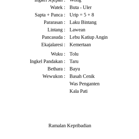
Watek :
Buta - Uler
Sapta + Panca :
Urip = 5 + 8
Pararasan :
Laku Bintang
Lintang :
Lawean
Pancasuda :
Lebu Katiup Angin
Ekajalaresi :
Kemertaan
Wuku :
Tolu
Ingkel Pandakan :
Taru
Bethara :
Bayu
Wewukon :
Basah Cenik
Was Penganten
Kala Pati
Ramalan Kepribadian