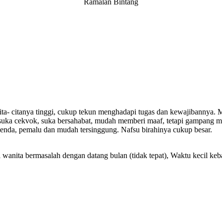
Ramalan Bintang
- citanya tinggi, cukup tekun menghadapi tugas dan kewajibannya. Me
 suka cekvok, suka bersahabat, mudah memberi maaf, tetapi gampang ma
benda, pemalu dan mudah tersinggung. Nafsu birahinya cukup besar.
gi wanita bermasalah dengan datang bulan (tidak tepat), Waktu kecil k