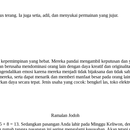
s terang. Ia juga setia, adil, dan menyukai permainan yang jujur.
n kepemimpinan yang hebat. Mereka pandai mengambil keputusan dan 
 berusaha mendominasi orang lain dengan daya kreatif dan originalit
ndalikan emosi karena mereka menjadi tidak bijaksana dan tidak saba
ereka, serta dapat menarik dan memberi manfaat besar pada orang lai
n daya secara tepat. Jenis usaha yang cocok: bengkel las, toko elektr
Ramalan Jodoh
 5 + 8 = 13. Sedangkan pasangan Anda lahir pada Minggu Keliwon, de
n rumah tangga pasangan ini sering mengalami kesusahan. Akan tetap