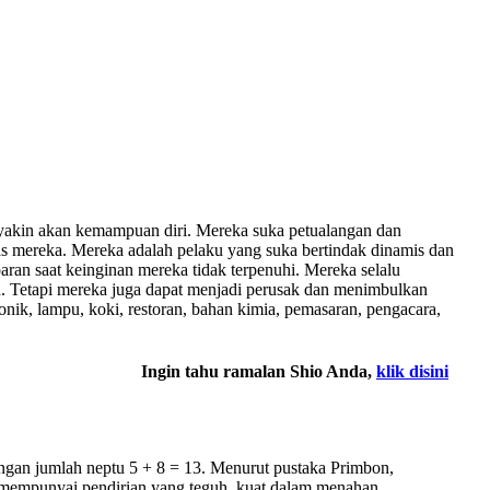
yakin akan kemampuan diri. Mereka suka petualangan dan
as mereka. Mereka adalah pelaku yang suka bertindak dinamis dan
ran saat keinginan mereka tidak terpenuhi. Mereka selalu
n. Tetapi mereka juga dapat menjadi perusak dan menimbulkan
onik, lampu, koki, restoran, bahan kimia, pemasaran, pengacara,
Ingin tahu ramalan Shio Anda,
klik disini
ngan jumlah neptu 5 + 8 = 13. Menurut pustaka Primbon,
i mempunyai pendirian yang teguh, kuat dalam menahan