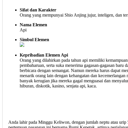
Sifat dan Karakter
Orang yang mempunyai Shio Anjing jujur, inteligen, dan teru
Nama Elemen
Api
Simbul Elemen
Kepribadian Elemen Api
Orang yang dilahirkan pada tahun api memiliki kemampua
pembaharuan, serta suka menerima gagasan-gagasan baru dan
berbicara dengan semangat. Namun mereka harus dapat menge
menarik orang lain dengan kehangatan dan kecemerlangan m
banyak kerugian jika mereka gagal menguasai dan menyalurka
hiburan, diskotik, kasino, senjata api, kaca.
Anda lahir pada Minggu Keliwon, dengan jumlah neptu atau urip
pertemuan pasangan ini bernama Bumi Kepetak, artinya perjalana