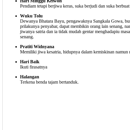
Hari Minggu Keiwon
Pendiam tetapi berjiwa keras, suka berjudi dan suka berbuat
Wuku Tolu
Dewanya Bhatara Bayu, pengawaknya Sangkala Gowa, buru
prilakunya penyabar, dapat membikin orang lain senang, na
jiwanya satria dan ia tidak mudah gentar menghadapiu masala
senang.
Pratiti Widnyana
Memiliki jiwa kesatria, hidupnya dalam kemiskinan namun 
Hari Baik
Ikuti firasatnya
Halangan
Terkena benda tajam bertanduk.