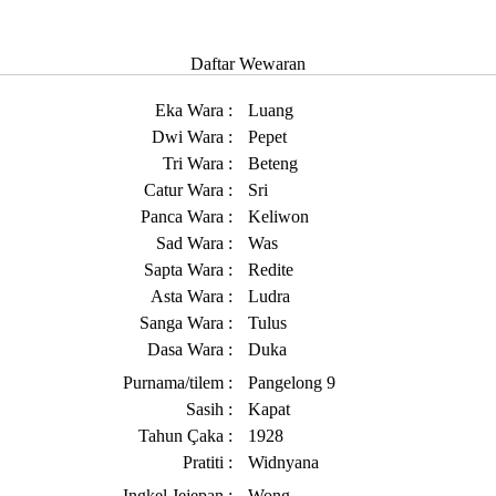
Daftar Wewaran
Eka Wara :
Luang
Dwi Wara :
Pepet
Tri Wara :
Beteng
Catur Wara :
Sri
Panca Wara :
Keliwon
Sad Wara :
Was
Sapta Wara :
Redite
Asta Wara :
Ludra
Sanga Wara :
Tulus
Dasa Wara :
Duka
Purnama/tilem :
Pangelong 9
Sasih :
Kapat
Tahun Çaka :
1928
Pratiti :
Widnyana
Ingkel Jejepan :
Wong