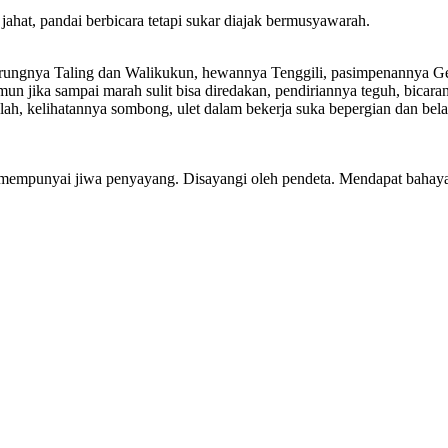
 jahat, pandai berbicara tetapi sukar diajak bermusyawarah.
ngnya Taling dan Walikukun, hewannya Tenggili, pasimpenannya Ged
mun jika sampai marah sulit bisa diredakan, pendiriannya teguh, bicar
h, kelihatannya sombong, ulet dalam bekerja suka bepergian dan belanja
mempunyai jiwa penyayang. Disayangi oleh pendeta. Mendapat bahaya pa