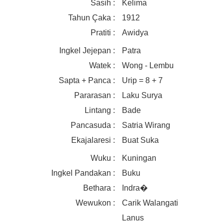
Sasih :
Kelima
Tahun Çaka :
1912
Pratiti :
Awidya
Ingkel Jejepan :
Patra
Watek :
Wong - Lembu
Sapta + Panca :
Urip = 8 + 7
Pararasan :
Laku Surya
Lintang :
Bade
Pancasuda :
Satria Wirang
Ekajalaresi :
Buat Suka
Wuku :
Kuningan
Ingkel Pandakan :
Buku
Bethara :
Indra�
Wewukon :
Carik Walangati
Lanus