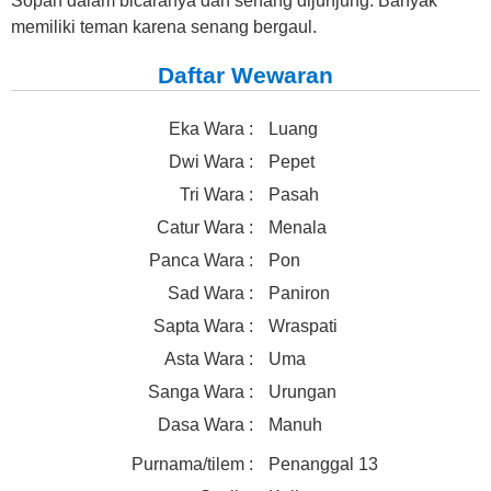
Sopan dalam bicaranya dan senang dijunjung. Banyak
memiliki teman karena senang bergaul.
Daftar Wewaran
Eka Wara :
Luang
Dwi Wara :
Pepet
Tri Wara :
Pasah
Catur Wara :
Menala
Panca Wara :
Pon
Sad Wara :
Paniron
Sapta Wara :
Wraspati
Asta Wara :
Uma
Sanga Wara :
Urungan
Dasa Wara :
Manuh
Purnama/tilem :
Penanggal 13