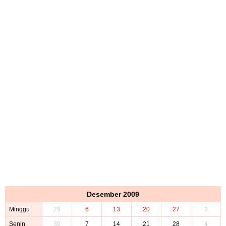
Desember 2009
Minggu
29
6
13
20
27
3
Senin
30
7
14
21
28
4