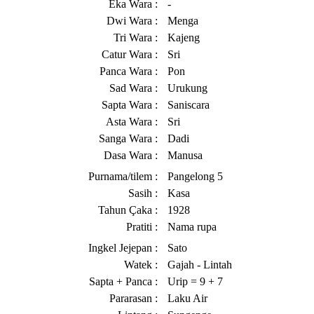
Eka Wara :
-
Dwi Wara :
Menga
Tri Wara :
Kajeng
Catur Wara :
Sri
Panca Wara :
Pon
Sad Wara :
Urukung
Sapta Wara :
Saniscara
Asta Wara :
Sri
Sanga Wara :
Dadi
Dasa Wara :
Manusa
Purnama/tilem :
Pangelong 5
Sasih :
Kasa
Tahun Çaka :
1928
Pratiti :
Nama rupa
Ingkel Jejepan :
Sato
Watek :
Gajah - Lintah
Sapta + Panca :
Urip = 9 + 7
Pararasan :
Laku Air