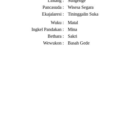
Lintang :
Sungenge
Pancasuda :
Wisesa Segara
Ekajalaresi :
Tininggalin Suka
Wuku :
Matal
Ingkel Pandakan :
Mina
Bethara :
Sakri
Wewukon :
Basah Gede